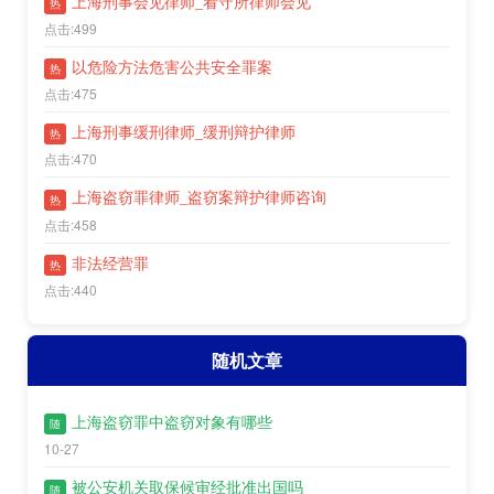
上海刑事会见律师_看守所律师会见
热
点击:499
以危险方法危害公共安全罪案
热
点击:475
上海刑事缓刑律师_缓刑辩护律师
热
点击:470
上海盗窃罪律师_盗窃案辩护律师咨询
热
点击:458
非法经营罪
热
点击:440
随机文章
上海盗窃罪中盗窃对象有哪些
随
10-27
被公安机关取保候审经批准出国吗
随