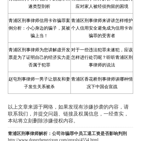
遂类型剖析
应对家人被经侦拘留的困境
青浦区刑事律师信用卡诈骗罪案
青浦区刑事律师来讲讲怎样维护
例分析：小心身边的骗子，莫被
个人信用安全避免成为信用卡诈
骗上当！
骗罪的受害者
青浦区刑事律师为您讲解虚开发
对于一些违法犯罪未遂犯，应该
票是为了证明自己的经济实力是
怎样进行处罚呢？听听青浦区刑
否属于犯罪
事律师的说法
赵屯刑事律师一男子让朋友和妻
青浦区香花桥刑事律师谈哪种情
子发生关系被杀
况下中国会宣战
以上文章来源于网络，如果发现有涉嫌抄袭的内容，请
联系我们，并提交问题、链接及权属信息，一经查实，
本站将立刻删除涉嫌侵权内容。
青浦区刑事律师解析：公司诈骗罪中员工退工资是否影响判刑
http://www.dongzhengzixun.com/qpxsls/4554.html