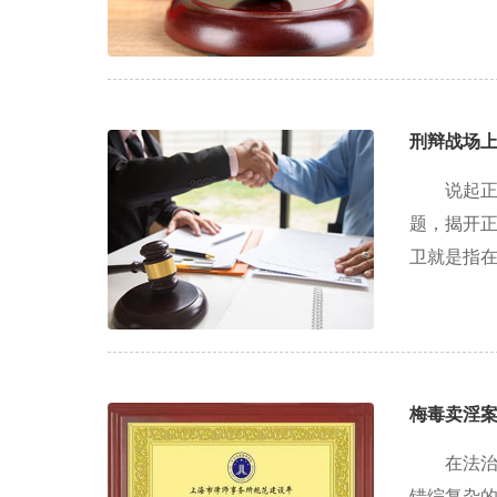
刑辩战场
说起
题，揭开正
卫就是指在
梅毒卖淫
在法
错综复杂