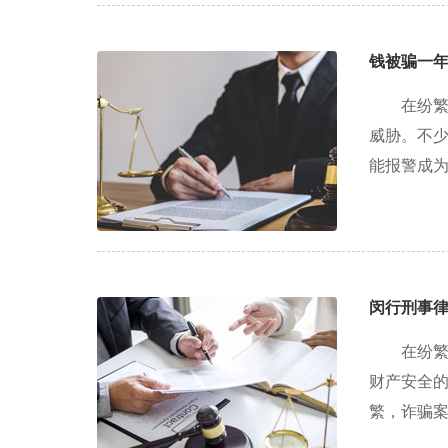
钱被骗一
在纷
威胁。不
能报警成为
闵行刑事
在纷
财产安全
繁，诈骗案