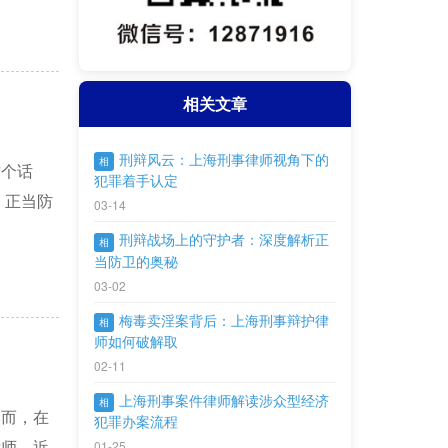
相关文章
刑辩风云：上海刑事律师视角下的
相
这个话
犯罪着手认定
，正当防
03-14
刑辩战场上的守护者：深度解析正
相
当防卫的奥秘
03-02
梅毒卖淫案背后：上海刑事辩护律
相
师如何破解取
02-11
上海刑事案件律师解读涉众型经济
相
然而，在
犯罪办案流程
01-25
律师。近