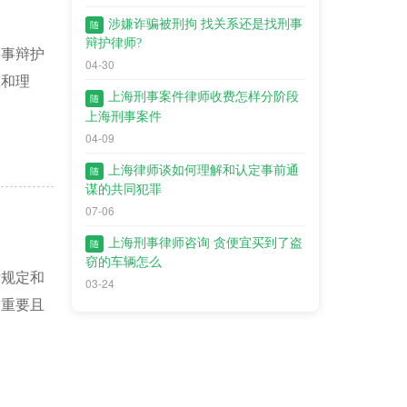
涉嫌诈骗被刑拘 找关系还是找刑事
随
辩护律师?
刑事辩护
04-30
究和理
上海刑事案件律师收费怎样分阶段
随
上海刑事案件
04-09
上海律师谈如何理解和认定事前通
随
谋的共同犯罪
07-06
上海刑事律师咨询 贪便宜买到了盗
随
窃的车辆怎么
律规定和
03-24
个重要且