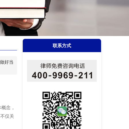
联系方式
_做好当
本概念，
，不仅关