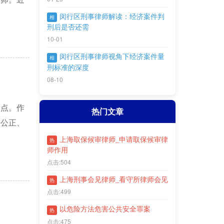
闵行区刑事律师解读：经济案件判
相
刑后是否还需
10-01
闵行区刑事律师视角下经济案件量
相
刑标准的深度
08-10
焦点。作
热门文章
法公正、
上海取保候审律师_申请取保候审律
热
师作用
点击:504
上海刑事会见律师_看守所律师会见
热
点击:499
以危险方法危害公共安全罪案
热
点击:475