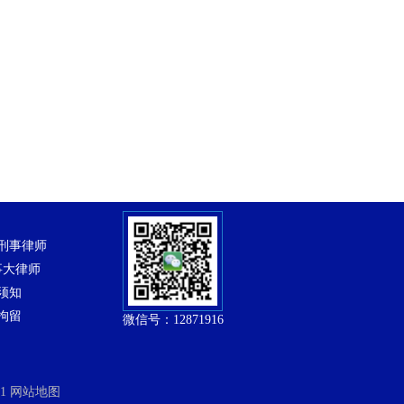
刑事律师
事大律师
须知
拘留
微信号：12871916
-1
网站地图