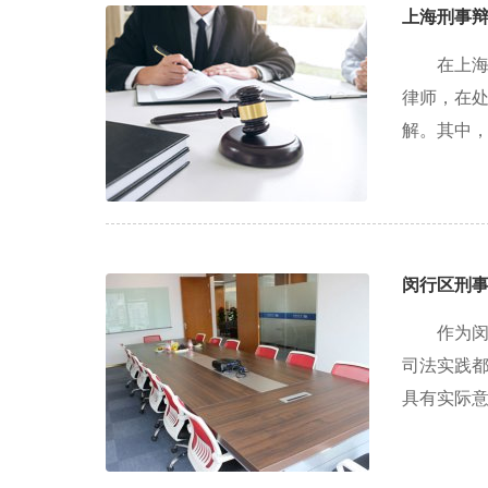
上海刑事辩
在上
律师，在
解。其中，
闵行区刑
作为
司法实践
具有实际意