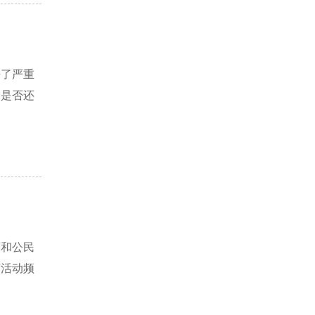
来了严重
，是否还
序和公民
济活动频