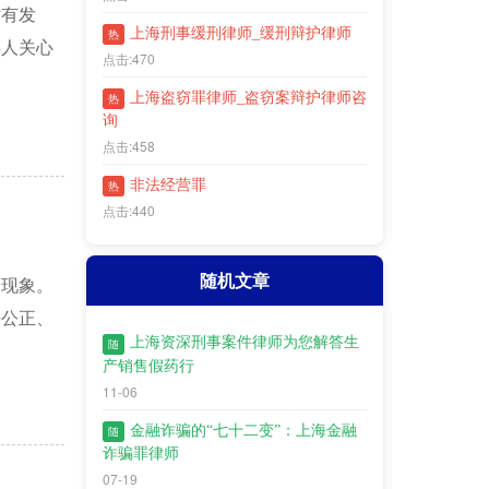
时有发
上海刑事缓刑律师_缓刑辩护律师
热
事人关心
点击:470
上海盗窃罪律师_盗窃案辩护律师咨
热
询
点击:458
非法经营罪
热
点击:440
随机文章
会现象。
法公正、
上海资深刑事案件律师为您解答生
随
产销售假药行
11-06
金融诈骗的“七十二变”：上海金融
随
诈骗罪律师
07-19