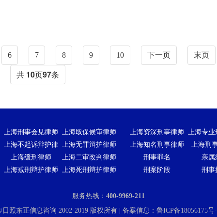
6
7
8
9
10
下一页
末页
共
10
页
97
条
上海刑事会见律师
上海取保候审律师
上海资深刑事律师
上海专业
上海不起诉辩护律
上海无罪辩护律师
上海知名刑事律师
上海刑
上海缓刑律师
上海二审改判律师
刑事罪名
亲属
上海减刑辩护律师
上海死刑辩护律师
刑案阶段
刑事
服务热线：
400-9969-211
ht ©日照东正信息咨询 2002-2019 版权所有 | 备案信息：
鲁ICP备18056175号