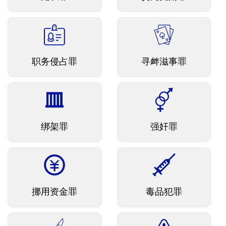
职务侵占罪
寻衅滋事罪
绑架罪
强奸罪
挪用资金罪
毒品犯罪