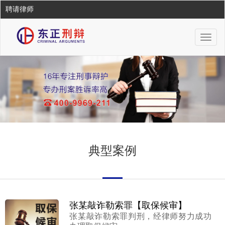
聘请律师
Togg
navig
典型案例
张某敲诈勒索罪【取保候审】
张某敲诈勒索罪判刑，经律师努力成功