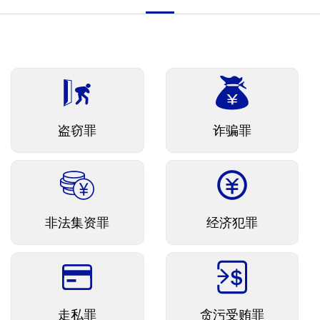
盗窃罪
诈骗罪
非法集资罪
经济犯罪
走私罪
贪污受贿罪