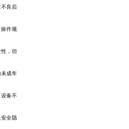
致不良后
、操作规
险性，但
知未成年
、设备不
大安全隐