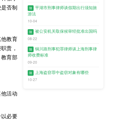
校是否制
平湖市刑事律师谈假期出行须知旅
随
游法
。
10-04
被公安机关取保候审经批准出国吗
随
08-22
其他教育
些职责，
铜川路刑事犯罪律师谈上海刑事律
随
师收费标准
。
教育部
09-20
上海盗窃罪中盗窃对象有哪些
随
10-27
其他活动
予以必要