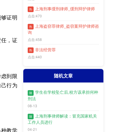
上海刑事缓刑律师_缓刑辩护律师
热
点击:470
能够证明
上海盗窃罪律师_盗窃案辩护律师咨
热
询
点击:458
责任，证
非法经营罪
热
点击:440
随机文章
考虑到限
自己行为
学生在学校坠亡后,校方该承担何种
随
刑法
08-13
上海刑事律师解读：冒充国家机关
随
工作人员进行
04-21
各种教学