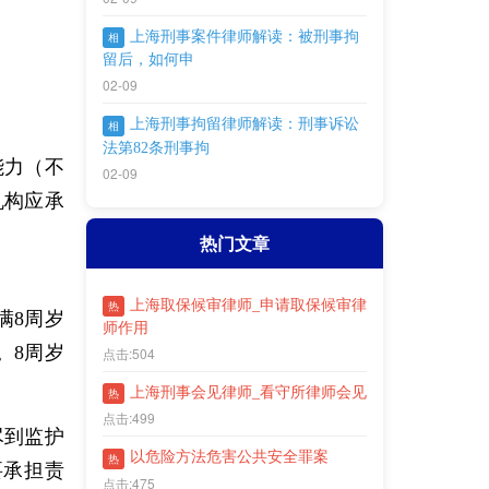
上海刑事案件律师解读：被刑事拘
相
留后，如何申
02-09
上海刑事拘留律师解读：刑事诉讼
相
法第82条刑事拘
能力（不
02-09
机构应承
热门文章
上海取保候审律师_申请取保候审律
热
满8周岁
师作用
。8周岁
点击:504
上海刑事会见律师_看守所律师会见
热
点击:499
尽到监护
以危险方法危害公共安全罪案
热
要承担责
点击:475