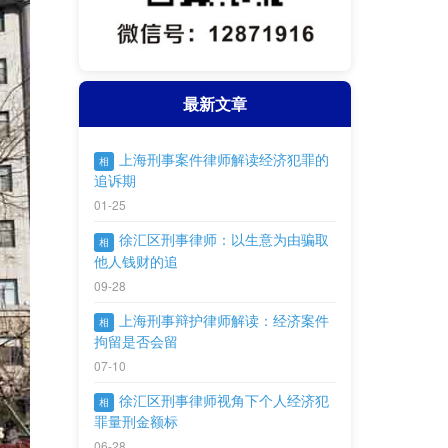
最新文章
上海刑事案件律师解读经济犯罪的
相
追诉期
01-25
徐汇区刑事律师：以生意为由骗取
相
他人钱财的追
09-28
上海刑事辩护律师解读：经济案件
相
拘留是否会留
07-10
徐汇区刑事律师视角下个人经济犯
相
罪量刑金额标
06-28