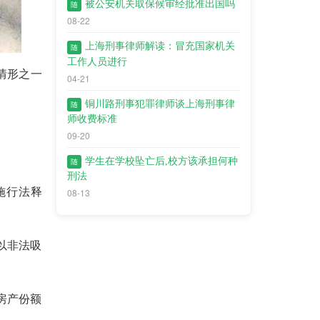
被公安机关取保候审经批准出国吗
随
08-22
上海刑事律师解读：冒充国家机关
随
工作人员进行
情形之一
04-21
铜川路刑事犯罪律师谈上海刑事律
随
师收费标准
09-20
学生在学校坠亡后,校方该承担何种
随
刑法
施行法释
08-13
以非法吸
房产份额