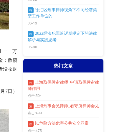
徐汇区刑事律师视角下不同经济类
相
型工作单位的
06-13
2022经济犯罪追诉期规定下的法律
相
解析与实践思考
05-30
上二十万
金：数额
热门文章
者没收财
上海取保候审律师_申请取保候审律
热
师作用
月7日）
点击:504
上海刑事会见律师_看守所律师会见
热
点击:499
以危险方法危害公共安全罪案
热
点击:475