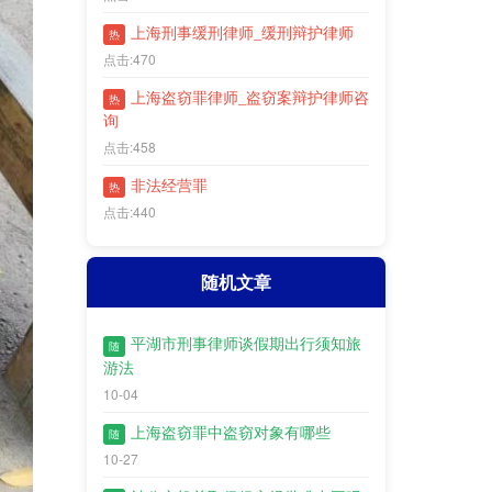
上海刑事缓刑律师_缓刑辩护律师
热
点击:470
上海盗窃罪律师_盗窃案辩护律师咨
热
询
点击:458
非法经营罪
热
点击:440
随机文章
平湖市刑事律师谈假期出行须知旅
随
游法
10-04
上海盗窃罪中盗窃对象有哪些
随
10-27