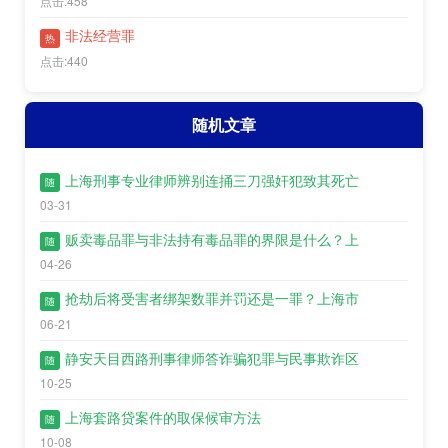
点击:458
非法经营罪
热
点击:440
随机文章
上海刑事专业律师辨别连捅三刀强奸犯致其死亡
随
03-31
贩卖毒品罪与非法持有毒品罪的界限是什么？上
随
04-26
抢劫后将受害者绑架数罪并罚还是一罪？上海市
随
06-21
静安天目西路刑事律师答诈骗犯罪与民事欺诈区
随
10-25
上海套路贷案件的取保候审方法
随
10-08