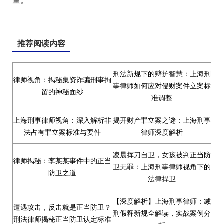
量。
推荐阅读内容
刑法新规下的辩护智慧：上海刑
律师视角：揭秘集资诈骗刑事拘
事律师如何应对侵财案件立案标
留的神秘面纱
准调整
上海刑事律师视角：深入解析非
揭开财产罪立案之谜：上海刑事
法占有罪立案标准与要件
律师深度解析
凌晨挥刀自卫，女孩被判正当防
律师揭秘：李某某事件中的正当
卫无罪：上海刑事律师视角下的
防卫之道
法律捍卫
【深度解析】上海刑事律师：减
遭遇攻击，反击就是正当防卫？
刑假释新规全解读，实战案例分
刑法律师揭秘正当防卫认定标准