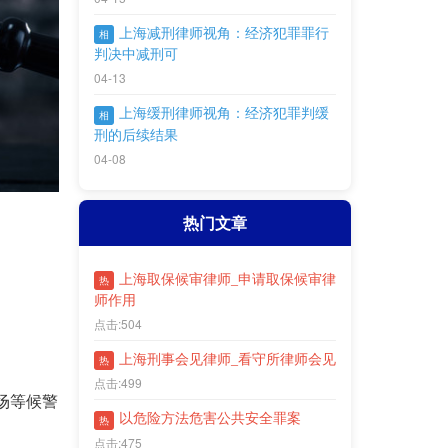
上海减刑律师视角：经济犯罪罪行
相
判决中减刑可
04-13
上海缓刑律师视角：经济犯罪判缓
相
刑的后续结果
04-08
热门文章
上海取保候审律师_申请取保候审律
热
师作用
点击:504
上海刑事会见律师_看守所律师会见
热
点击:499
场等候警
以危险方法危害公共安全罪案
热
点击:475