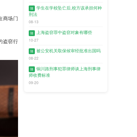
学生在学校坠亡后,校方该承担何种
随
刑法
在商场门
08-13
上海盗窃罪中盗窃对象有哪些
随
10-27
的盗窃行
被公安机关取保候审经批准出国吗
随
08-22
铜川路刑事犯罪律师谈上海刑事律
随
师收费标准
09-20