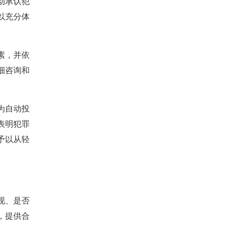
动承认犯
以充分体
素，并依
细咨询和
为自动投
表明犯罪
予以从轻
现、是否
，提供合