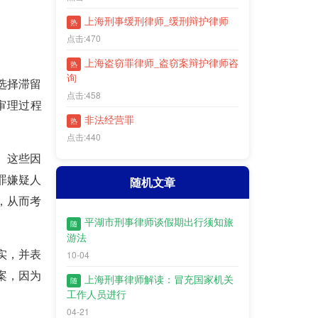
上海刑事缓刑律师_缓刑辩护律师
热
点击:470
上海盗窃罪律师_盗窃案辩护律师咨
热
询
选择滞留
点击:458
审理过程
非法经营罪
热
点击:440
。这些因
罪嫌疑人
随机文章
，从而考
平湖市刑事律师谈假期出行须知旅
随
游法
实，并表
10-04
案，因为
上海刑事律师解读：冒充国家机关
随
工作人员进行
04-21